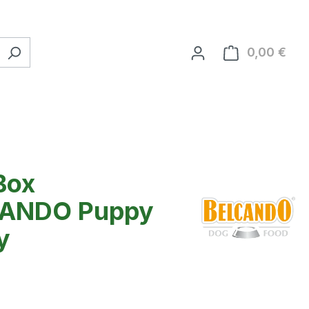
0,00 €
Ware
Box
ANDO Puppy
y