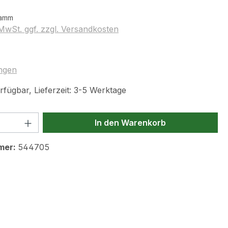
ramm
 MwSt. ggf. zzgl. Versandkosten
tliche Bewertung von 4.9 von 5 Sternen
ngen
rfügbar, Lieferzeit: 3-5 Werktage
 Anzahl: Gib den gewünschten Wert ein 
In den Warenkorb
mer:
544705