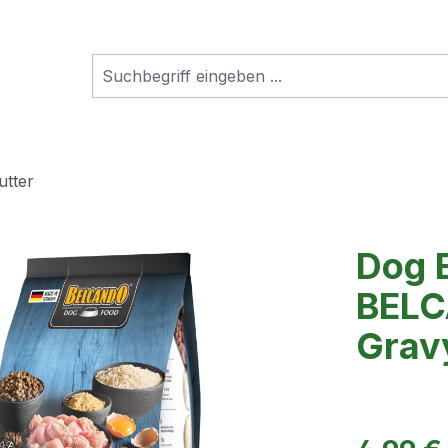
utter
Dog 
BELC
Grav