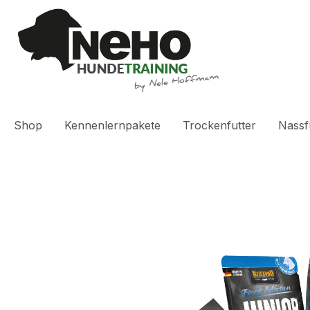
springen
Zur Hauptnavigation springen
Shop
Kennenlernpakete
Trockenfutter
Nassf
Bildergalerie überspringen