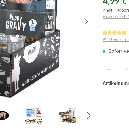
4,99 €
Inhalt:
1 Kilog
Preise inkl.
Durchschnit
92 Bewertu
Sofort ve
Produkt
Artikelnum