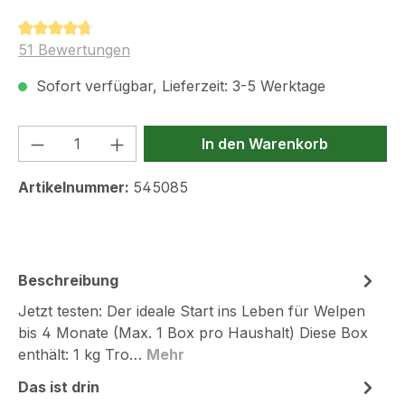
Durchschnittliche Bewertung von 4.8 von 5 Sternen
51 Bewertungen
Sofort verfügbar, Lieferzeit: 3-5 Werktage
Produkt Anzahl: Gib den gewünschten We
In den Warenkorb
Artikelnummer:
545085
Beschreibung
Jetzt testen: Der ideale Start ins Leben für Welpen
bis 4 Monate (Max. 1 Box pro Haushalt) Diese Box
enthält: 1 kg Tro…
Mehr
Das ist drin