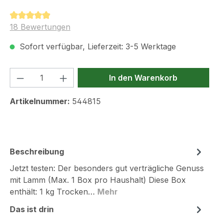
Durchschnittliche Bewertung von 4.9 von 5 Sternen
18 Bewertungen
Sofort verfügbar, Lieferzeit: 3-5 Werktage
Produkt Anzahl: Gib den gewünschten We
In den Warenkorb
Artikelnummer:
544815
Beschreibung
Jetzt testen: Der besonders gut verträgliche Genuss
mit Lamm (Max. 1 Box pro Haushalt) Diese Box
enthält: 1 kg Trocken…
Mehr
Das ist drin